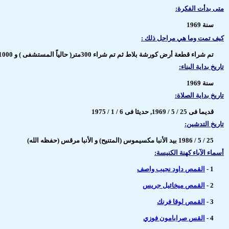
متى بدأت الفكرة:
سنة 1969
كيف تمت وما هي مراحل ذلك :
تم شراء قطعة أرض كورشة بلاط ثم تم شراء 300متر( حالياً المستشفى ) و 1000 متر بالتقسيط من جمعية السلام على سبيل مدافن .
تاريخ بداية البناء:
سنة 1969
تاريخ بداية الصلاة:
قديما فى 25 / 5 / 1969, حديثا فى 6 / 1 / 1975
تاريخ التدشين:
25 / 5 / 1986 بيد الأنبا مكسيموس (المتنيح) و الأنبا مرقس (حفظه الله)
أسماء الآباء كهنة الكنيسة:
1 -
القمص داود نجيب واصف
2 -
القمص ميخائيل جريس
3 -
القمص لوقا فرنك
4 -
القس صرابامون فوزي