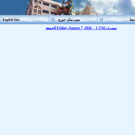
عنا
مبنى سان جورج
English Site
الجمعة Friday, August 7, 2026 - 1 مسرى،1742