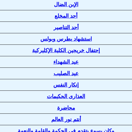
الإبن الضال
أحد المخلع
أحد التناصير
استشهاد بطرس وبولس
إحتفال خريجين الكلية الإكليركية
عيد الشهداء
عيد الصليب
إنكار النفس
العذارى الحكيمات
محاضرة
أنتم نور العالم
وكان يسوع يتقدم في الحكمة والقامة والنعمة