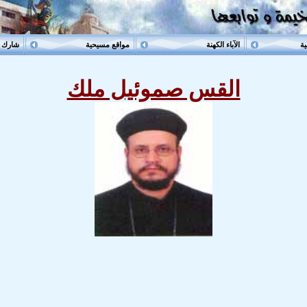
ية
الآباء الكهنة
مواقع مسيحية
شارك م
القس صموئيل ملك